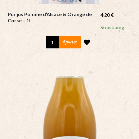
Pur jus Pomme d’Alsace & Orange de
4,20
€
Corse – 1L
Strasbourg
Pur
Ajouter
jus
Pomme
d'Alsace
&
Orange
de
Corse
-
1L
quantity