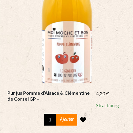
Pur jus Pomme d’Alsace & Clémentine
4,20
€
de Corse IGP –
Strasbourg
Pur
Ajouter
jus
Pomme