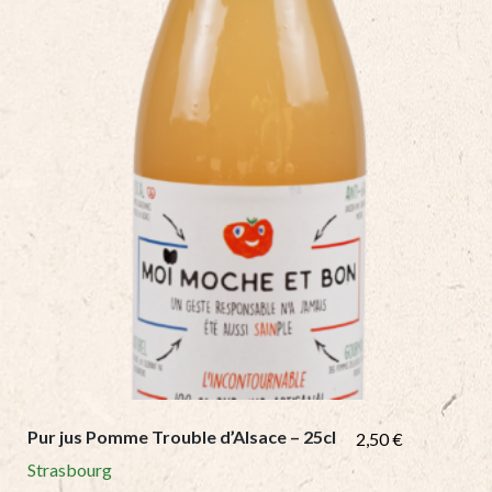
quantity
Pur jus Pomme Trouble d’Alsace – 25cl
2,50
€
Strasbourg