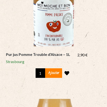
Pur jus Pomme Trouble d’Alsace – 1L
2,90
€
Strasbourg
Pur
Ajouter
jus
Pomme
Trouble
d'Alsace
-
1L