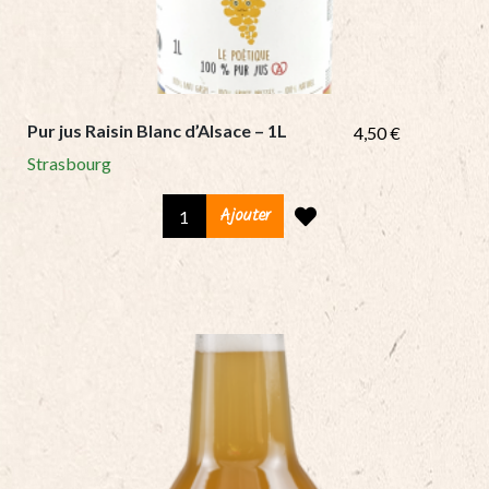
Pur jus Raisin Blanc d’Alsace – 1L
4,50
€
Strasbourg
Pur
Ajouter
jus
Raisin
Blanc
d'Alsace
-
1L
quantity