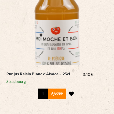
Pur jus Raisin Blanc d’Alsace – 25cl
3,40
€
Strasbourg
Pur
Ajouter
jus
Raisin
Blanc