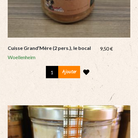
Cuisse Grand’Mère (2 pers.), le bocal
9,50
€
Woellenheim
Cuisse
Ajouter
Grand’Mère
(2
pers.),
le
bocal
quantity