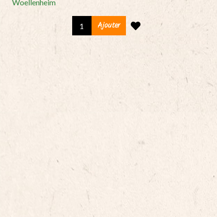
Woellenheim
Tourte
Ajouter
au
canard
-
4
pers.
(env.
900g)
quantity