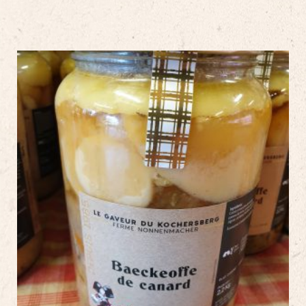
de
canard
confites
(500-
600g)
quantity