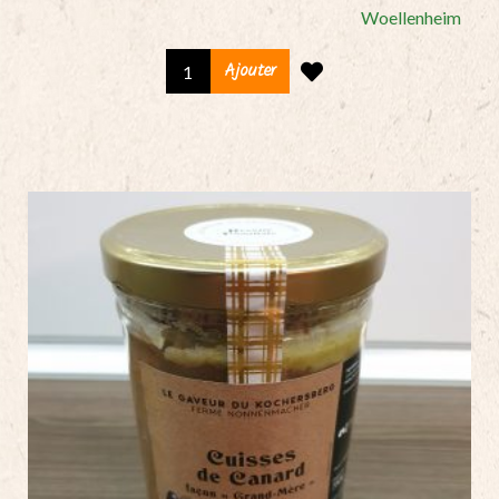
Woellenheim
Choucroute
Ajouter
au
canard
(2
pers.),
le
bocal
quantity