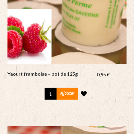
Yaourt framboise – pot de 125g
0,95
€
Yaourt
Ajouter
framboise
-
pot
de
125g
quantity