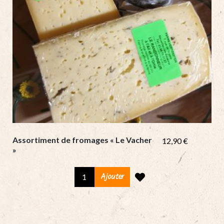
Assortiment de fromages « Le Vacher
12,90
€
»
Assortiment
Ajouter
de
fromages
«
Le