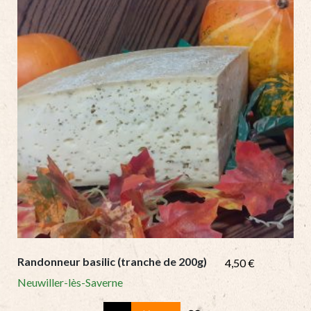
Randonneur basilic (tranche de 200g)
4,50
€
Neuwiller-lès-Saverne
Randonneur