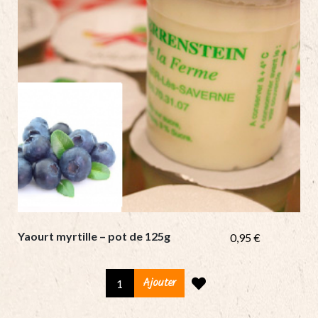
Yaourt myrtille – pot de 125g
0,95
€
Yaourt
Ajouter
myrtille
-