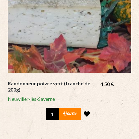
Randonneur poivre vert (tranche de
4,50
€
200g)
Neuwiller-lès-Saverne
Randonneur
Ajouter
poivre
vert
(tranche