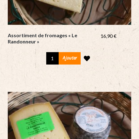
Assortiment de fromages « Le
16,90
€
Randonneur »
Assortiment
Ajouter
de
fromages
«
Le
Randonneur
»
quantity