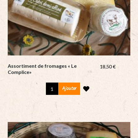
Assortiment de fromages « Le
18,50
€
Complice»
Assortiment
Ajouter
de
fromages
«
Le
Complice»
quantity