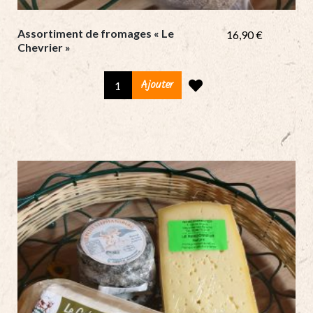
Assortiment de fromages « Le
16,90
€
Chevrier »
Assortiment
Ajouter
de
fromages
«
Le
Chevrier
»
quantity