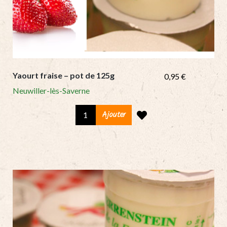
Yaourt fraise – pot de 125g
0,95
€
Neuwiller-lès-Saverne
Yaourt
Ajouter
fraise
-
pot
de
125g
quantity