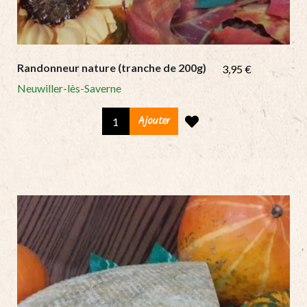
Randonneur nature (tranche de 200g)
3,95
€
Neuwiller-lès-Saverne
Randonneur
Ajouter
nature
(tranche
de
200g)
quantity