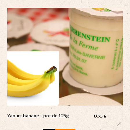
de
200g)
quantity
Yaourt banane – pot de 125g
0,95
€