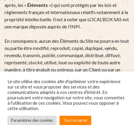
après, les «
Éléments
») qui sont protégés par les lois et
règlements français et internationaux relatifs notamment à la
propriété intellectuelle. Il est à noter que LOCAL’BOX SAS est
une marque déposée auprès de l’INPI.
En conséquence, aucun des Éléments du Site ne pourra en tout
ou partie être modifié, reproduit, copié, dupliqué, vendu,
revendu, transmis, publié, communiqué, distribué, diffusé,
représenté, stocké, utilisé, loué ou exploité de toute autre
manière, à titre gratuit ou onéreux, par un Client ou par un
tiers, quel que soient les moyens et/ou les supports utilisés,
Le site utilise des cookies afin d'optimiser votre expérience
qu’ils soient connus ou inconnus à ce jour, sans l’autorisation
sur ce site et vous proposer des services et des
préalable exprès et écrite de l’Exploitant au cas par cas, et le
communications adaptés à vos centres d'intérêt. En
poursuivant votre navigation sur notre site, vous consentez
Client est seul responsable de toute utilisation et/ou
à l'utilisation de ces cookies. Vous pouvez vous opposer à
exploitation non autorisée.
cette utilisation.
Par ailleurs, il est précisé que l’Exploitant n’est pas
Paramètres des cookies
Tout accepter
propriétaire du contenu mis en ligne par les Clients, pour