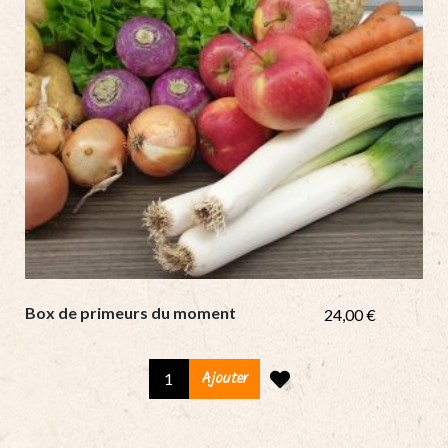
Box de primeurs du moment
24,00
€
Box
Ajouter
de
primeurs
du