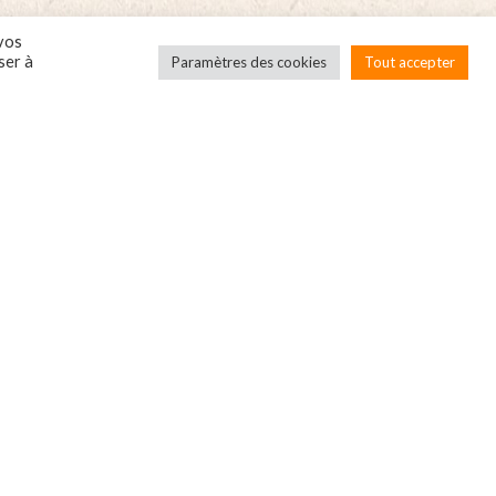
 vos
ser à
Paramètres des cookies
Tout accepter
Société
Conditions
Local’Box, c’est quoi?
CGV