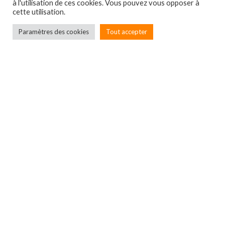
à l'utilisation de ces cookies. Vous pouvez vous opposer à
cette utilisation.
Paramètres des cookies
Tout accepter
Localbox
7A rue du Général Leclerc
67550 ECKWERSHEIM
Entreprise immatriculée
au RCS de Strasbourg –
SIRET N°900 006 149 000 18