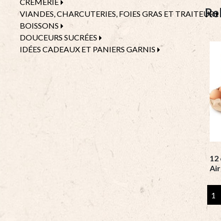
CRÈMERIE
Re
VIANDES, CHARCUTERIES, FOIES GRAS ET TRAITEUR
BOISSONS
DOUCEURS SUCRÉES
IDÉES CADEAUX ET PANIERS GARNIS
12 
Air
12
oeu
frai