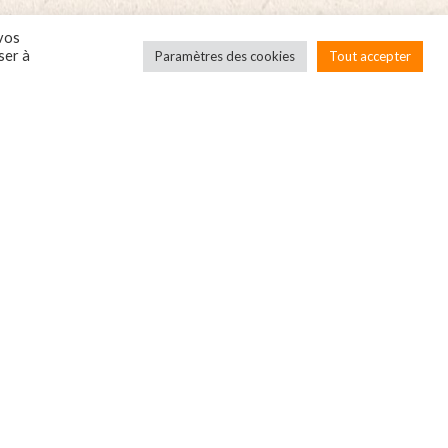
 vos
ser à
Paramètres des cookies
Tout accepter
Société
Conditions
Local’Box, c’est quoi?
CGV