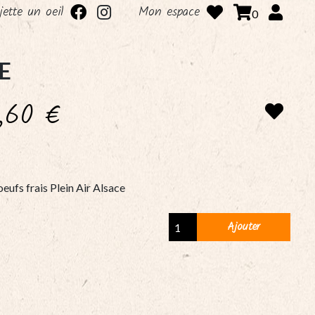
 jette un oeil
Mon espace
0
E
1,60
€
oeufs frais Plein Air Alsace
6
Ajouter
oeufs
frais
Plein
Air
Alsace