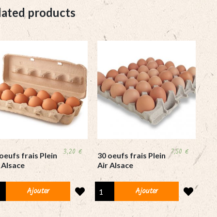
lated products
3,20
€
7,50
€
oeufs frais Plein
30 oeufs frais Plein
 Alsace
Air Alsace
30
Ajouter
Ajouter
fs
oeufs
s
frais