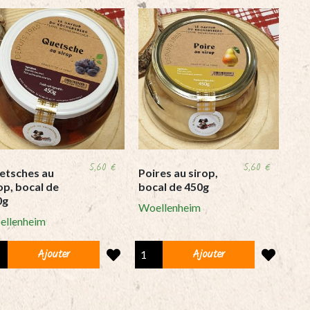
5,60
€
5,60
€
etsches au
Poires au sirop,
op, bocal de
bocal de 450g
0g
Woellenheim
ellenheim
tsches
Poires
Ajouter
Ajouter
au
p,
sirop,
al
bocal