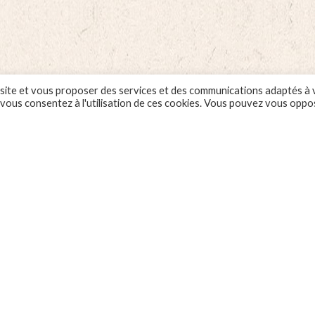
de
de
g
450g
450
tity
quantity
quan
 ce site et vous proposer des services et des communications adaptés à
, vous consentez à l'utilisation de ces cookies. Vous pouvez vous oppo