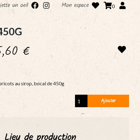
 jette un oeil
Mon espace
0
 450G
5,60
€
ricots au sirop, bocal de 450g
Abricots
Ajouter
au
sirop,
bocal
de
Lieu de production
450g