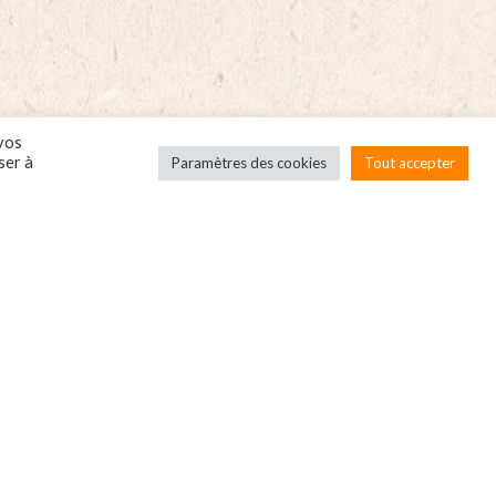
de
g
450g
tity
quantity
 vos
ser à
Paramètres des cookies
Tout accepter