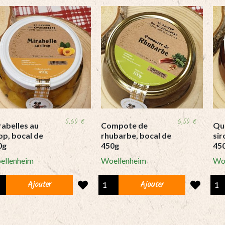
5,60
€
6,50
€
rabelles au
Compote de
Qu
op, bocal de
rhubarbe, bocal de
sir
0g
450g
45
ellenheim
Woellenheim
Wo
abelles
Compote
Que
Ajouter
Ajouter
de
au
p,
rhubarbe,
siro
al
bocal
boc