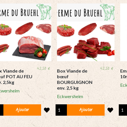
42,50
€
42,50
€
x Viande de
Box Viande de
Em
uf POT AU FEU
bœuf
10
. 2,5kg
BOURGUIGNON
Ec
env. 2,5 kg
kwersheim
Eckwersheim
Box
Emi
Ajouter
Ajouter
nde
Viande
de
de
bœu