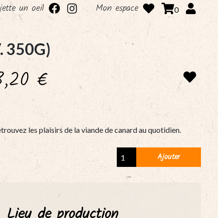
 jette un oeil
Mon espace
0
. 350G)
8,20
€
trouvez les plaisirs de la viande de canard au quotidien.
Aiguillettes
Ajouter
de
canard
(env.
350g)
Lieu de production
quantity