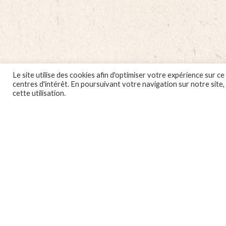
bœu
PO
AU
FE
env.
2,5
quan
Le site utilise des cookies afin d'optimiser votre expérience sur
centres d'intérêt. En poursuivant votre navigation sur notre site
cette utilisation.