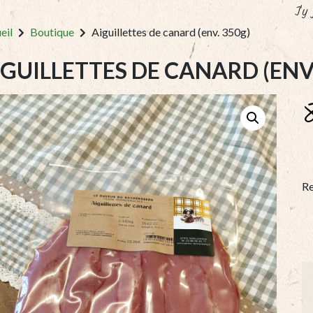
J'y
eil
Boutique
Aiguillettes de canard (env. 350g)
IGUILLETTES DE CANARD (ENV
Re