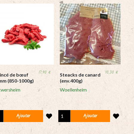
17,90
€
10,30
€
incé de bœuf
Steacks de canard
mm (850-1000g)
(env.400g)
kwersheim
Woellenheim
ncé
Steacks
Ajouter
Ajouter
de
f
canard