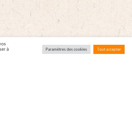
mm
(env.400g)
0-
quantity
0g)
tity
 vos
ser à
Paramètres des cookies
Tout accepter