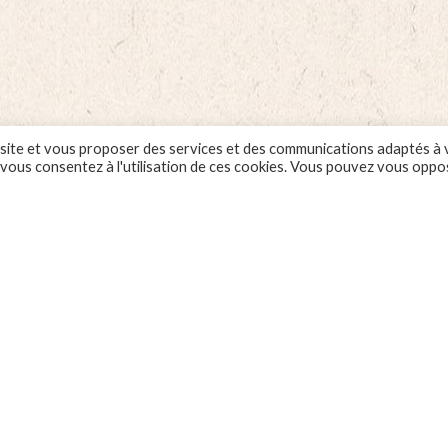
f
bœuf
10
T
BOURGUIGNON
(85
env.
100
U
2,5
quan
kg
kg
quantity
tity
 ce site et vous proposer des services et des communications adaptés à
, vous consentez à l'utilisation de ces cookies. Vous pouvez vous oppo