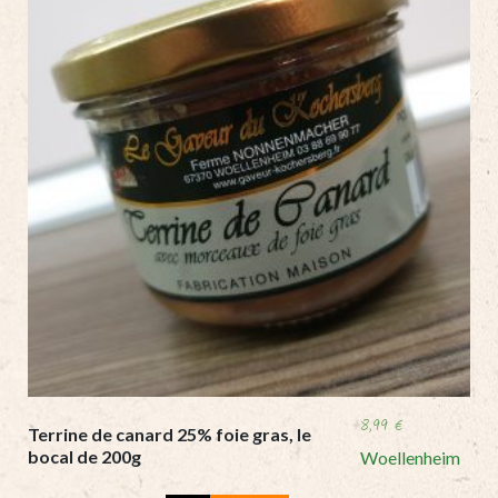
de
1
quantity
8,99
€
Terrine de canard 25% foie gras, le
bocal de 200g
Woellenheim