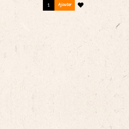
Terrine
Ajouter
de
canard
25%
foie
gras,
le
bocal
de
200g
quantity