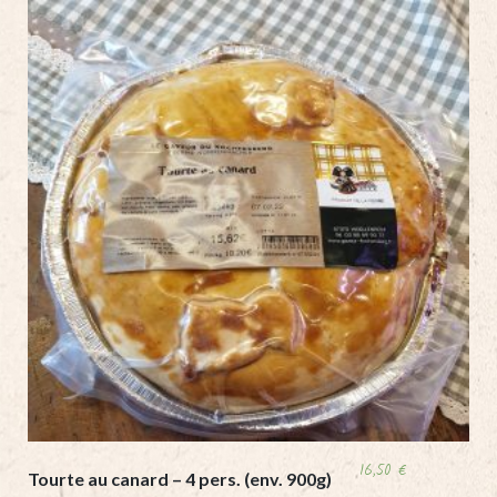
2
personnes)
quantity
16,50
€
Tourte au canard – 4 pers. (env. 900g)