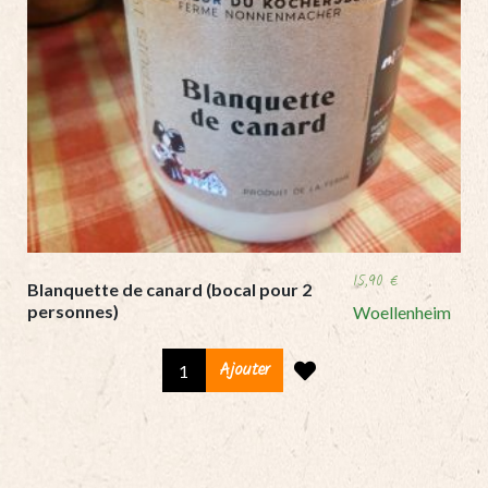
15,90
€
Blanquette de canard (bocal pour 2
personnes)
Woellenheim
Blanquette
Ajouter
de
canard
(bocal
pour