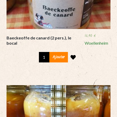
16,90
€
Baeckeoffe de canard (2 pers.), le
bocal
Woellenheim
Baeckeoffe
Ajouter
de
canard
(2
pers.),
le
bocal
quantity