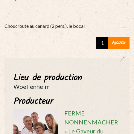
Choucroute au canard (2 pers.), le bocal
Choucroute
Ajouter
au
canard
(2
pers.),
Lieu de production
le
bocal
Woellenheim
quantity
Producteur
FERME
NONNENMACHER
« Le Gaveur du