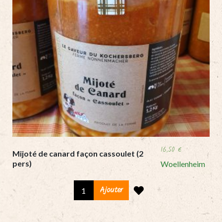
16,50
€
Mijoté de canard façon cassoulet (2
pers)
Woellenheim
Mijoté
Ajouter
de
canard
façon