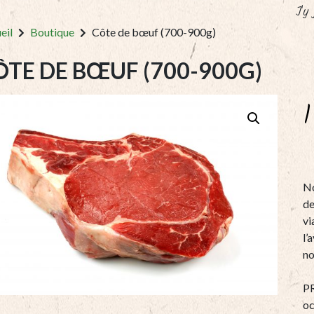
J'y
eil
Boutique
Côte de bœuf (700-900g)
ÔTE DE BŒUF (700-900G)
No
de
vi
l’
no
P
oc