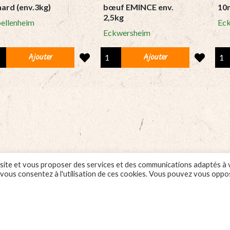
ard (env.3kg)
bœuf EMINCE env.
10
2,5kg
ellenheim
Ec
Eckwersheim
Box
Emi
Ajouter
Ajouter
Viande
de
nde
de
bœu
bœuf
10
ard
EMINCE
(85
.3kg)
env.
100
tity
2,5kg
quan
quantity
 ce site et vous proposer des services et des communications adaptés à
, vous consentez à l'utilisation de ces cookies. Vous pouvez vous oppo