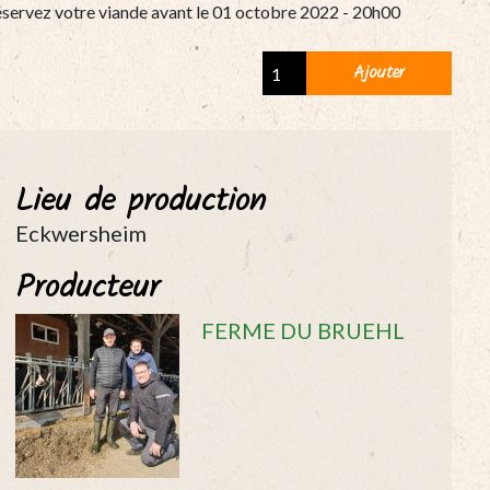
servez votre viande avant le 01 octobre 2022 - 20h00
Côte
Ajouter
de
bœuf
(700-
900g)
Lieu de production
quantity
Eckwersheim
Producteur
FERME DU BRUEHL