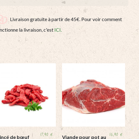
Livraison gratuite à partir de 45€. Pour voir comment
nctionne la livraison, c'est
ICI.
17,90
€
16,90
€
incé de bœuf
Viande pour pot au