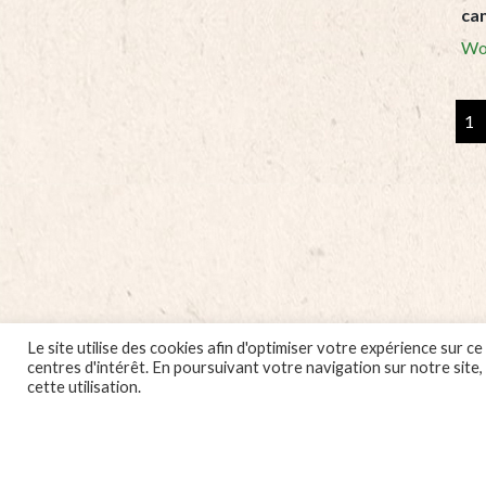
can
Wo
Box
de
via
de
can
(env
quan
Le site utilise des cookies afin d'optimiser votre expérience sur
centres d'intérêt. En poursuivant votre navigation sur notre site
cette utilisation.