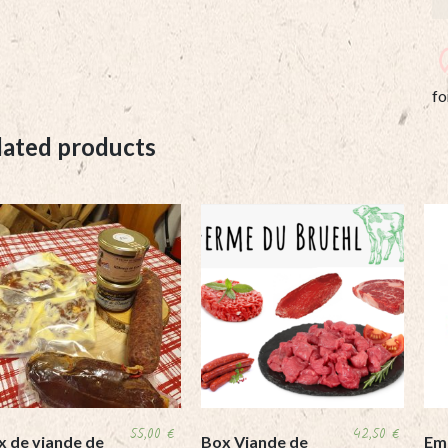
fo
lated products
55,00
€
42,50
€
x de viande de
Box Viande de
Em