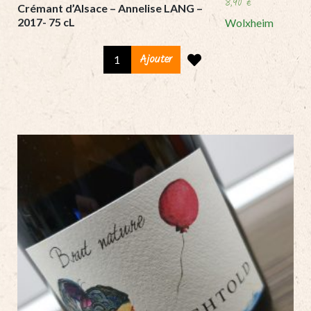
8,90
€
Crémant d’Alsace – Annelise LANG –
2017- 75 cL
Wolxheim
Crémant
Ajouter
d'Alsace
-
Annelise
LANG
-
2017-
75
cL
quantity