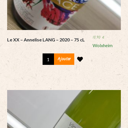
10,90
€
Le XX – Annelise LANG – 2020 – 75 cL
Wolxheim
Le
Ajouter
XX
-
Annelise
LANG
-
2020
-
75
cL
quantity