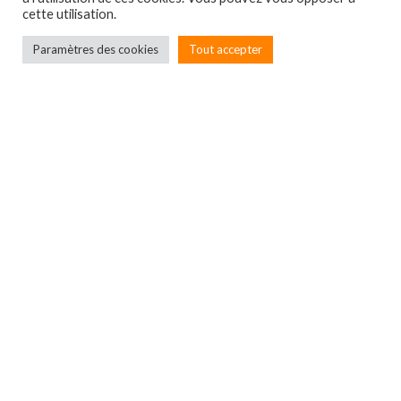
cette utilisation.
Paramètres des cookies
Tout accepter
Localbox
7A rue du Général Leclerc
67550 ECKWERSHEIM
Entreprise immatriculée
au RCS de Strasbourg –
SIRET N°900 006 149 000 18