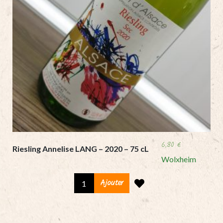
6,80
€
Riesling Annelise LANG – 2020 – 75 cL
Wolxheim
Riesling
Ajouter
Annelise
LANG
-