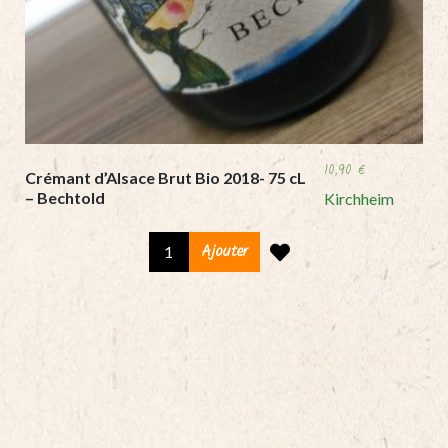
10,90
€
Crémant d’Alsace Brut Bio 2018- 75 cL
– Bechtold
Kirchheim
Crémant
Ajouter
d'Alsace
Brut
Bio
2018-
75
cL
-
Bechtold