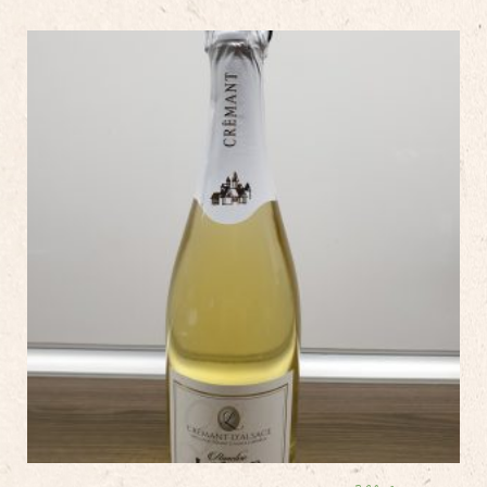
2020
-
75
cL
quantity