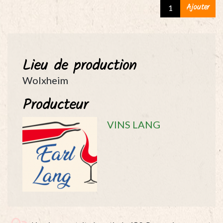
Gewurztraminer
Ajouter
"Grd
Cru
Altenberg"
-
Lieu de production
2018
-
Wolxheim
LANG
Producteur
quantity
VINS LANG