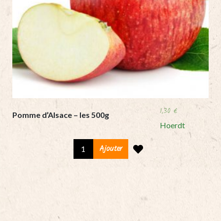
1,30
€
Pomme d’Alsace – les 500g
Hoerdt
Pomme
Ajouter
d'Alsace
-
les
500g
quantity