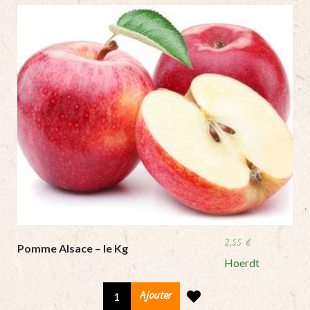
2,55
€
Pomme Alsace – le Kg
Hoerdt
Pomme
Ajouter
Alsace