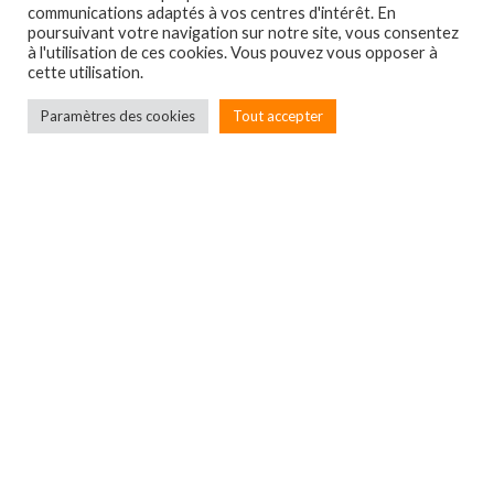
communications adaptés à vos centres d'intérêt. En
poursuivant votre navigation sur notre site, vous consentez
à l'utilisation de ces cookies. Vous pouvez vous opposer à
cette utilisation.
Paramètres des cookies
Tout accepter
Localbox
7A rue du Général Leclerc
67550 ECKWERSHEIM
Entreprise immatriculée
au RCS de Strasbourg –