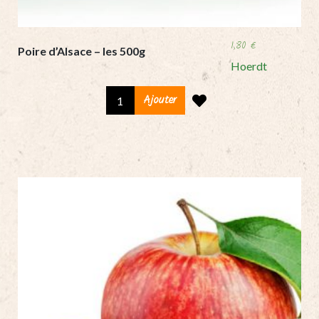
1,80
€
Poire d’Alsace – les 500g
Hoerdt
Poire
Ajouter
d'Alsace
-
les
500g
quantity