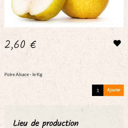
2,60
€
Poire Alsace - le Kg
Poire
Ajouter
Alsace
-
le
Kg
Lieu de production
quantity