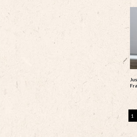
Ju
Fr
Jus
de
Po
&