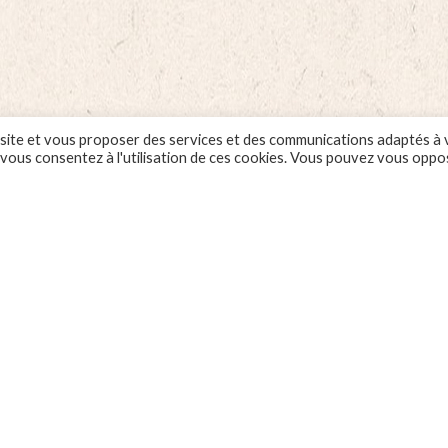
mboises
Cerises
cann
-
-
1L
1L
tity
quantity
quan
 ce site et vous proposer des services et des communications adaptés à
, vous consentez à l'utilisation de ces cookies. Vous pouvez vous oppo