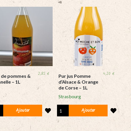
2,85
€
4,20
€
s de pommes &
Pur jus Pomme
nelle – 1L
d’Alsace & Orange
de Corse – 1L
Strasbourg
Pur
Ajouter
Ajouter
jus
mes
Pomme
d'Alsace