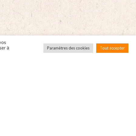
elle
&
Orange
de
tity
Corse
-
1L
 vos
ser à
Paramètres des cookies
Tout accepter
quantity