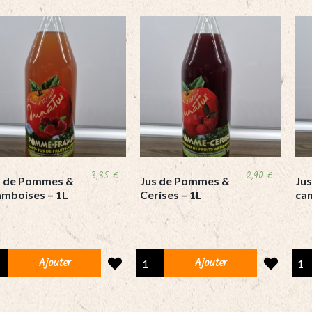
3,35
€
2,90
€
s de Pommes &
Jus de Pommes &
Ju
amboises – 1L
Cerises – 1L
can
Jus
Jus
Ajouter
Ajouter
de
de
mmes
Pommes
pom
&
&