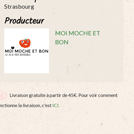
-
Strasbourg
1L
Producteur
quantity
MOI MOCHE ET
BON
Livraison gratuite à partir de 45€. Pour voir comment
nctionne la livraison, c'est
ICI.