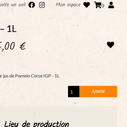
 jette un oeil
Mon espace
0
– 1L
5,00
€
r jus de Pomelo Corse IGP - 1L
Pur
Ajouter
jus
de
Pomelo
Corse
Lieu de production
IGP