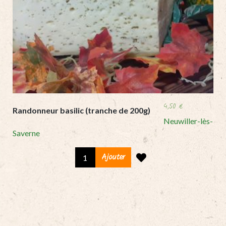
4,50
€
Randonneur basilic (tranche de 200g)
Neuwiller-lès-
Saverne
Randonneur
Ajouter
basilic
(tranche
de
200g)
quantity