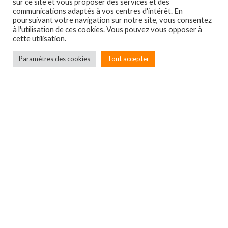
sur ce site et vous proposer des services et des
communications adaptés à vos centres d'intérêt. En
poursuivant votre navigation sur notre site, vous consentez
à l'utilisation de ces cookies. Vous pouvez vous opposer à
cette utilisation.
Paramètres des cookies
Tout accepter
Localbox
7A rue du Général Leclerc
67550 ECKWERSHEIM
Entreprise immatriculée
au RCS de Strasbourg –