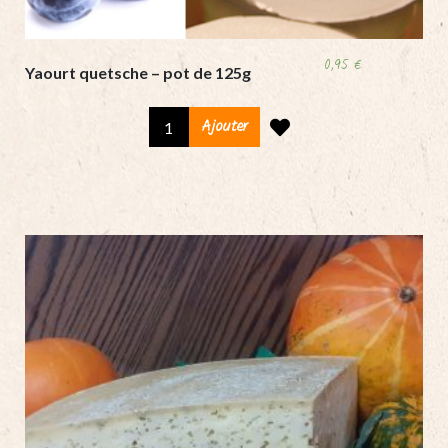
0,95
€
Yaourt quetsche – pot de 125g
Yaourt
Ajouter
quetsche
-
pot
de
125g
quantity