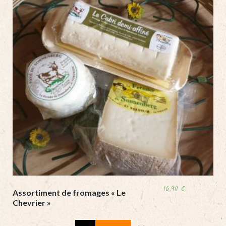
16,90
€
Assortiment de fromages « Le
Chevrier »
Assortiment