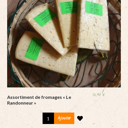
16,90
€
Assortiment de fromages « Le
Randonneur »
Assortiment
Ajouter
de