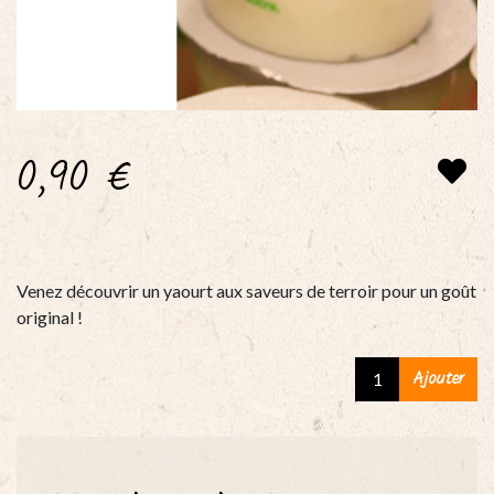
0,90
€
Venez découvrir un yaourt aux saveurs de terroir pour un goût
original !
Yaourt
Ajouter
nature
-
pot
de