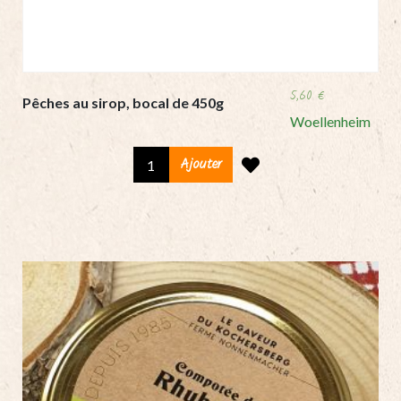
5,60
€
Pêches au sirop, bocal de 450g
Woellenheim
Pêches
Ajouter
au
sirop,
bocal
de
450g
quantity