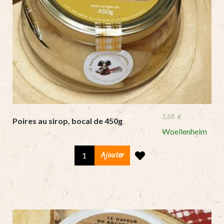
5,60
€
Poires au sirop, bocal de 450g
Woellenheim
Poires
Ajouter
au
sirop,
bocal
de
450g
quantity