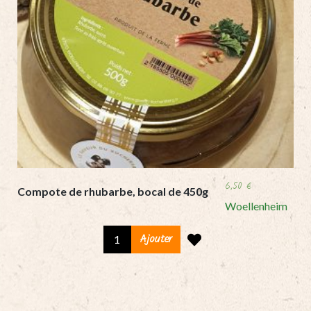
6,50
€
Compote de rhubarbe, bocal de 450g
Woellenheim
Compote
Ajouter
de
rhubarbe,
bocal
de