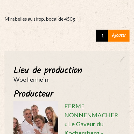
Mirabelles au sirop, bocal de 450g
Mirabelles
Ajouter
au
sirop,
bocal
de
Lieu de production
450g
quantity
Woellenheim
Producteur
FERME
NONNENMACHER
« Le Gaveur du
Kochersberg »