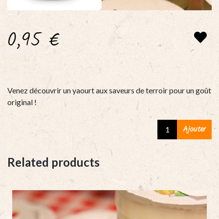
0,95
€
Venez découvrir un yaourt aux saveurs de terroir pour un goût
original !
Yaourt
Ajouter
banane
-
Related products
pot
de
125g
quantity