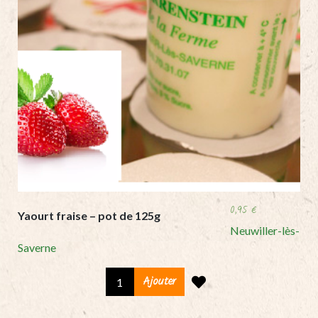
0,95
€
Yaourt fraise – pot de 125g
Neuwiller-lès-
Saverne
Yaourt
Ajouter
fraise
-