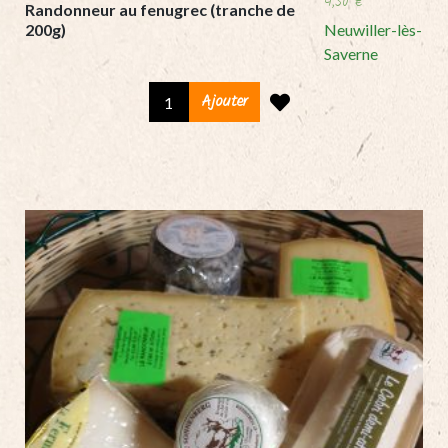
4,50
€
Randonneur au fenugrec (tranche de
200g)
Neuwiller-lès-
Saverne
Randonneur
Ajouter
au
fenugrec
(tranche
de
200g)
quantity