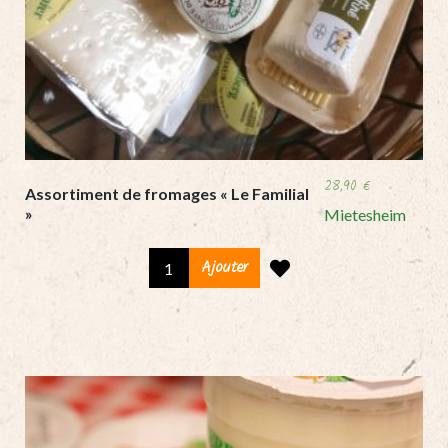
28,90
€
Assortiment de fromages « Le Familial
»
Mietesheim
Assortiment
Ajouter
de
fromages
«
Le
Familial
»
quantity