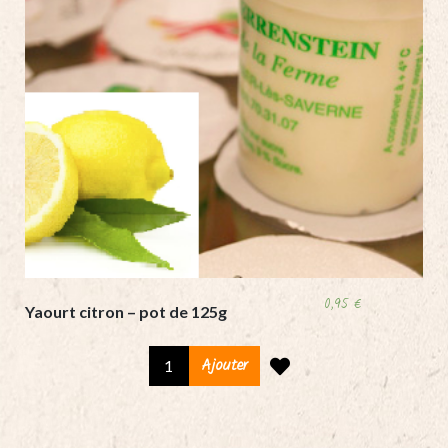
0,95
€
Yaourt citron – pot de 125g
Yaourt
Ajouter
citron
-
pot